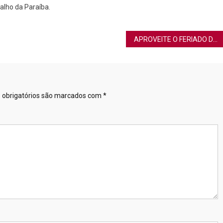
alho da Paraíba.
APROVEITE O FERIADO DA INDEPENDÊNCIA! SINDJUF/PB ANUNCIA DIA DE DESCANSO EM 08 DE SETEMBRO
obrigatórios são marcados com
*