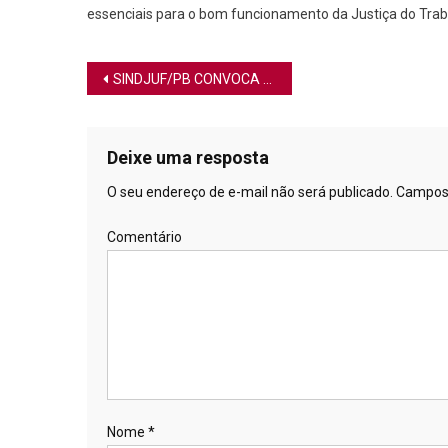
essenciais para o bom funcionamento da Justiça do Trab
Navegação de Post
SINDJUF/PB CONVOCA ASSEMBLEIA EXTRAORDINÁRIA PARA ELEIÇÃO DE DELEGADOS SINDICAIS
Deixe uma resposta
O seu endereço de e-mail não será publicado.
Campos 
Comentário
Nome
*