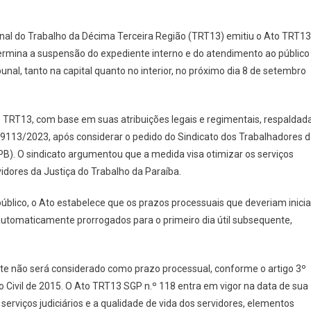
 TRT13 ATENDE PEDIDO DO SINDJUF/PB: EXPEDIENTE SUSPENSO EM 8 DE
TEMBRO DE 2023
nal do Trabalho da Décima Terceira Região (TRT13) emitiu o Ato TRT13
ermina a suspensão do expediente interno e do atendimento ao público
unal, tanto na capital quanto no interior, no próximo dia 8 de setembro
TRT13, com base em suas atribuições legais e regimentais, respaldad
9113/2023, após considerar o pedido do Sindicato dos Trabalhadores 
PB). O sindicato argumentou que a medida visa otimizar os serviços
dores da Justiça do Trabalho da Paraíba.
lico, o Ato estabelece que os prazos processuais que deveriam inicia
automaticamente prorrogados para o primeiro dia útil subsequente,
nte não será considerado como prazo processual, conforme o artigo 3º
 Civil de 2015. O Ato TRT13 SGP n.º 118 entra em vigor na data de sua
 serviços judiciários e a qualidade de vida dos servidores, elementos