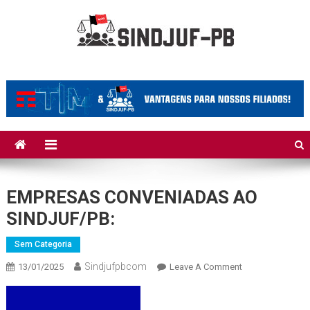
Skip to content
Sindjuf/PB
Sindicato dos Trabalhadores do Judiciário Federal no Estado da
Paraíba
EMPRESAS CONVENIADAS AO
SINDJUF/PB:
Sem Categoria
Sindjufpbcom
13/01/2025
Leave A Comment
On EMPRESAS
CONVENIADAS
AO