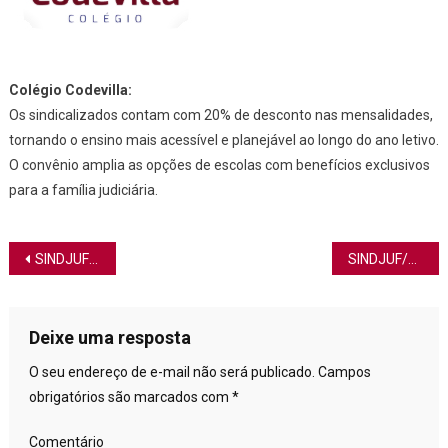
Colégio Codevilla:
Os sindicalizados contam com 20% de desconto nas mensalidades,
tornando o ensino mais acessível e planejável ao longo do ano letivo.
O convênio amplia as opções de escolas com benefícios exclusivos
para a família judiciária.
Navegação de Post
SINDJUF/PB REFORÇA DIÁLOGO INSTITUCIONAL DURANTE POSSE NO TRT-13
SINDJUF/PB CONVOCA REUNIÃO PARA DISCUTIR PLANEJAMENTO E NOVAS DIRETRIZES SINDICAIS
Deixe uma resposta
O seu endereço de e-mail não será publicado.
Campos
obrigatórios são marcados com
*
Comentário