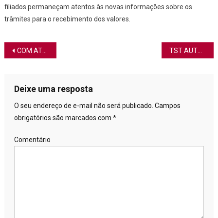
filiados permaneçam atentos às novas informações sobre os
trâmites para o recebimento dos valores.
Navegação de Post
COM ATUAÇÃO DO SINDJUF/PB, TRT13 RECONHECE DIREITO A HORAS EXTRAS EM SOBREJORNADA
TST AUTORIZA PAGAMENTO DA VPI AOS SERVIDORES DO TRT13 APÓS REIVINDICAÇÕES DO SINDJUF/PB
Deixe uma resposta
O seu endereço de e-mail não será publicado.
Campos
obrigatórios são marcados com
*
Comentário