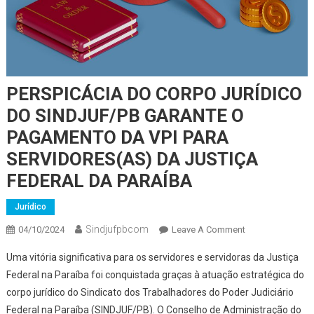
PERSPICÁCIA DO CORPO JURÍDICO
DO SINDJUF/PB GARANTE O
PAGAMENTO DA VPI PARA
SERVIDORES(AS) DA JUSTIÇA
FEDERAL DA PARAÍBA
Jurídico
Sindjufpbcom
04/10/2024
Leave A Comment
On PERSPICÁCIA
DO CORPO
Uma vitória significativa para os servidores e servidoras da Justiça
JURÍDICO DO
Federal na Paraíba foi conquistada graças à atuação estratégica do
SINDJUF/PB
corpo jurídico do Sindicato dos Trabalhadores do Poder Judiciário
GARANTE O
Federal na Paraíba (SINDJUF/PB). O Conselho de Administração do
PAGAMENTO DA