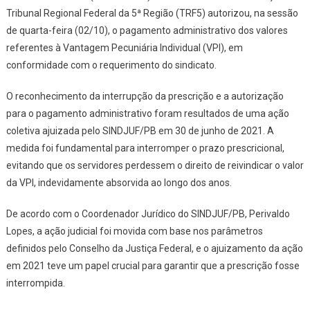
VPI PARA
Tribunal Regional Federal da 5ª Região (TRF5) autorizou, na sessão
SERVIDORES(AS
de quarta-feira (02/10), o pagamento administrativo dos valores
DA JUSTIÇA
referentes à Vantagem Pecuniária Individual (VPI), em
FEDERAL DA
conformidade com o requerimento do sindicato.
PARAÍBA
O reconhecimento da interrupção da prescrição e a autorização
para o pagamento administrativo foram resultados de uma ação
coletiva ajuizada pelo SINDJUF/PB em 30 de junho de 2021. A
medida foi fundamental para interromper o prazo prescricional,
evitando que os servidores perdessem o direito de reivindicar o valor
da VPI, indevidamente absorvida ao longo dos anos.
De acordo com o Coordenador Jurídico do SINDJUF/PB, Perivaldo
Lopes, a ação judicial foi movida com base nos parâmetros
definidos pelo Conselho da Justiça Federal, e o ajuizamento da ação
em 2021 teve um papel crucial para garantir que a prescrição fosse
interrompida.