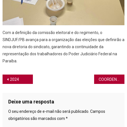
Com a definição da comissão eleitoral e do regimento, o
SINDJUF/PB avança para a organização das eleições que definirão a
nova diretoria do sindicato, garantindo a continuidade da
representação dos trabalhadores do Poder Judiciário Federal na
Paraíba.
Navegação de Post
2024
COORDENADOR EXECUTIVO DO SINDJUF-PB TEM AUDIÊNCIA COM PRESIDENTE DO TRT13 PELO PAGAMENTO DA VPI
Deixe uma resposta
O seu endereço de e-mail não será publicado.
Campos
obrigatórios são marcados com
*