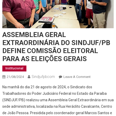
ASSEMBLEIA GERAL
EXTRAORDINÁRIA DO SINDJUF/PB
DEFINE COMISSÃO ELEITORAL
PARA AS ELEIÇÕES GERAIS
Institucional
Sindjufpbcom
21/08/2024
Leave A Comment
On ASSEMBLEIA
GERAL
Na manhã do dia 21 de agosto de 2024, o Sindicato dos
EXTRAORDINÁR
Trabalhadores do Poder Judiciário Federal no Estado da Paraíba
DO SINDJUF/PB
(SINDJUF/PB) realizou uma Assembleia Geral Extraordinária em sua
DEFINE
sede administrativa, localizada na Rua Heráclito Cavalcante, Centro
COMISSÃO
ELEITORAL PAR
de João Pessoa. Presidida pelo coordenador geral Marcos Santos e